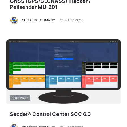
GNSS (GPS/GLONASS) Tracker /
Peilsender MU-201
SECDET® GERMANY
31 MÄRZ 2020
SOFTWARE
Secdet® Control Center SCC 6.0