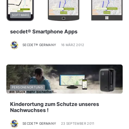
SOFTWARE
secdet® Smartphone Apps
SECDET® GERMANY
16 MÄRZ 2012
PERSONENORTUNG
Kinderortung zum Schutze unseres
Nachwuchses !
SECDET® GERMANY
23 SEPTEMBER 2011