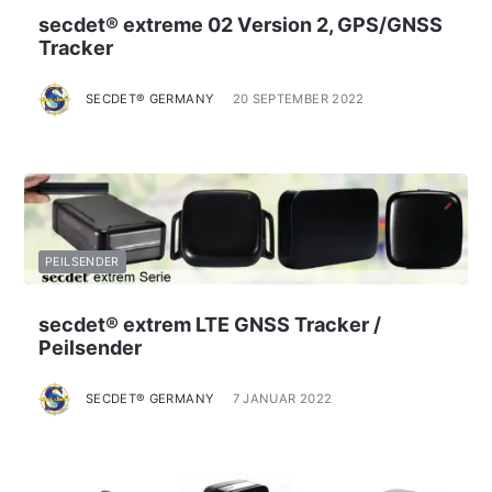
secdet® extreme 02 Version 2, GPS/GNSS
Tracker
SECDET® GERMANY
20 SEPTEMBER 2022
PEILSENDER
secdet® extrem LTE GNSS Tracker /
Peilsender
SECDET® GERMANY
7 JANUAR 2022