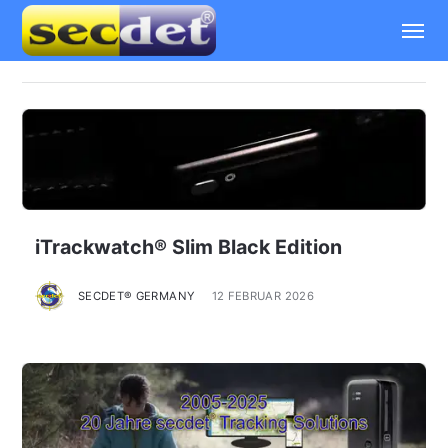
Home
Anwendungsbereiche
Apps
Katalog
iTrackwatch® Slim Black Edition
Trackportal
SECDET® GERMANY
12 FEBRUAR 2026
Videos